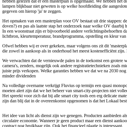
hebben gelezen dat er een masterplan is opgemaakt. We hebben het doc
lampen blijkbaar niet geweten is op welke hoofdleiding die aangesloten
gegeven om hierop 'ja' te zeggen.
Het opmaken van een masterplan voor OV bestaat
uit drie stappen: 
doven?) en pas als laatste stap het onderzoek naar welke OV daarbij 
In een woonstraat zijn er bijvoorbeeld andere verlichtingsbehoeften 
lichtbron, kleurtemperatuur, brandprogramma, opstelling en kleur van
Ofwel hebben wij er over gekeken, maar volgens ons zit dit 'masterpl
die zowel in aankoop als in onderhoud het meest kostenefficiënt zijn. 
We verwachten dat de vernieuwde palen in de toekomst een grotere waa
camera's, zenders, mogelijk ook andere registratietechnieken zoals m
juiste prijs verkopen.
Welke garanties hebben we dat we na 2030 nog st
minder
dividenden
Na volledige overname verkrijgt Fluvius op termijn een quasi monopol
moeten alert zijn dat we het beheer van smart-city-projecten niet voll
Het spreekt voor zich dat bij alle smart city tools een erg delicate m
zijn dan blij dat in de overeenkomst opgenomen is dat het Lokaal best
Het idee van licht als dienst zijn we genegen. Producten aanbieden als
circulaire economie. Wanneer je geen product maar een dienst aankoopt
contract nog bruikbaar zijn. Ook het financieel plaatje is interessant.