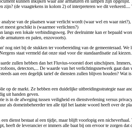
ument kunnen inkijken waar alle armaturen en lampen zijn opgelijst. T
 zijn? (de vraagtekens in kolom 2) of interpreteren we dit verkeerd....
de analyse van de plaatsen waar verlicht wordt (waar wel en waar niet
het meest geschikt is (waarmee verlichten?)
dan langs een lokale verbindingsweg. Per deelruimte kan er bepaald wor
 de armaturen en palen, enzovoorts).
an' nog niet bij de stukken ter voorbereiding van de gemeenteraad. We 
Nergens staat vermeld dat onze stad voor die standaardisatie zal kiezen.
rde zullen hebben dan het Fluvius-voorstel doet uitschijnen. Immers, de
icrofoons, detectors,... De waarde van het verlichtingsnetwerk gaat da
eeds aan een degelijk tarief de diensten zullen blijven houden? Wat is
ie op de markt. Ze hebben een duidelijke uitbreidingsstrategie naar an
edig uit handen geven.
aterie is in de afweging tussen veiligheid en dienstverlening versus pri
uur als domeinbeheerder ten alle tijd het laatste woord heeft over de p
 een dienst bestaat al een tijdje, maar blijft voorlopig een nicheverhaa
, heeft de leverancier er immers alle baat bij om ervoor te zorgen dat 