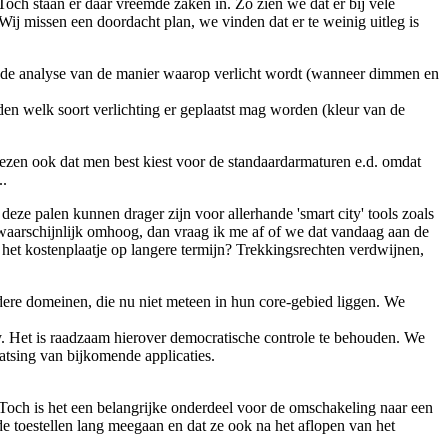
och staan er daar vreemde zaken in. Zo zien we dat er bij vele
 Wij missen een doordacht plan, we vinden dat er te weinig uitleg is
?), de analyse van de manier waarop verlicht wordt (wanneer dimmen en
den welk soort verlichting er geplaatst mag worden (kleur van de
lezen ook dat men best kiest voor de standaardarmaturen e.d. omdat
..
ze palen kunnen drager zijn voor allerhande 'smart city' tools zoals
n waarschijnlijk omhoog, dan vraag ik me af of we dat vandaag aan de
 het kostenplaatje op langere termijn? Trekkingsrechten verdwijnen,
dere domeinen, die nu niet meteen in hun core-gebied liggen. We
vacy. Het is raadzaam hierover democratische controle te behouden. We
laatsing van bijkomende applicaties.
l. Toch is het een belangrijke onderdeel voor de omschakeling naar een
de toestellen lang meegaan en dat ze ook na het aflopen van het