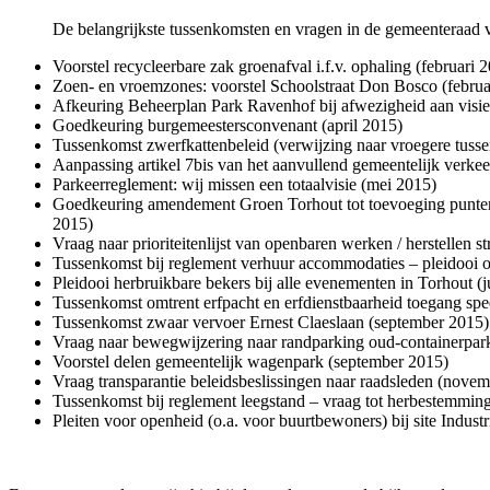
De belangrijkste tussenkomsten en vragen in de gemeenteraad 
Voorstel recycleerbare zak groenafval i.f.v. ophaling (februari 
Zoen- en vroemzones: voorstel Schoolstraat Don Bosco (februa
Afkeuring Beheerplan Park Ravenhof bij afwezigheid aan visie 
Goedkeuring burgemeestersconvenant (april 2015)
Tussenkomst zwerfkattenbeleid (verwijzing naar vroegere tuss
Aanpassing artikel 7bis van het aanvullend gemeentelijk verkee
Parkeerreglement: wij missen een totaalvisie (mei 2015)
Goedkeuring amendement Groen Torhout tot toevoeging punten b
2015)
Vraag naar prioriteitenlijst van openbaren werken / herstellen st
Tussenkomst bij reglement verhuur accommodaties – pleidooi o
Pleidooi herbruikbare bekers bij alle evenementen in Torhout (
Tussenkomst omtrent erfpacht en erfdienstbaarheid toegang s
Tussenkomst zwaar vervoer Ernest Claeslaan (september 2015)
Vraag naar bewegwijzering naar randparking oud-containerpar
Voorstel delen gemeentelijk wagenpark (september 2015)
Vraag transparantie beleidsbeslissingen naar raadsleden (nove
Tussenkomst bij reglement leegstand – vraag tot herbestemming
Pleiten voor openheid (o.a. voor buurtbewoners) bij site Indus