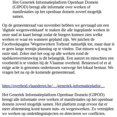
Het Generiek Informatieplatform Openbaar Domein
(GIPOD) brengt alle informatie over werken of
manifestaties op het openbaar domein zoveel mogelijk
samen.
Op de gemeenteraad van november hebben we gevraagd om een
'digitale wegenwerkkaart' te maken die alle ingeplande werken in
onze stad in kaart brengt zodat de burgers kunnen zien welke
werken er waar en wanneer gepland zijn. We juichen de
Facebookpagina 'Wegenwerken Torhout' natuurlijk toe, maar daar is
er geen lange termijn planning op te vinden. Dat missen wij nog in
onze stad. Zeker met het oog op alle werken rond de
stadskernvernieuwing is dit belangrijk. Een aanzet en misschien een
voorbeeld is te vinden bij de Vlaamse overheid. Benieuwd of er al
enige actie is genomen ondertussen vanwege het lokaal bestuur. We
vragen het na op de komende gemeenteraad.
https://overheid.vlaanderen.be/…/generiek-informatieplatfor…
Het Generiek Informatieplatform Openbaar Domein (GIPOD)
brengt alle informatie over werken of manifestaties op het openbaar
domein zoveel mogelijk samen. Het platform zorgt ervoor dat er
meer afstemming komt tussen nuts- en wegenwerken. Zo vermijden
we werken op omleidingstrajecten en detecteren we conflicten.