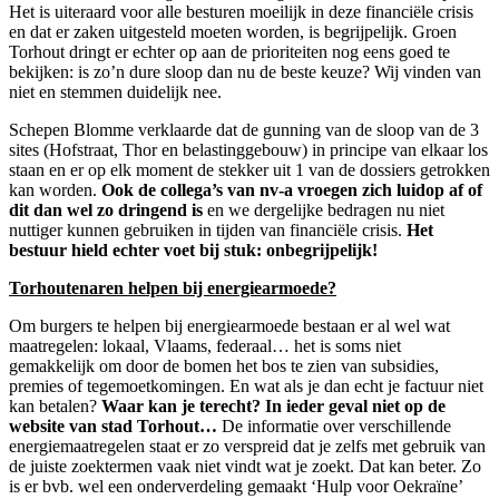
Het is uiteraard voor alle besturen moeilijk in deze financiële crisis
en dat er zaken uitgesteld moeten worden, is begrijpelijk. Groen
Torhout dringt er echter op aan de prioriteiten nog eens goed te
bekijken: is zo’n dure sloop dan nu de beste keuze? Wij vinden van
niet en stemmen duidelijk nee.
Schepen Blomme verklaarde dat de gunning van de sloop van de 3
sites (Hofstraat, Thor en belastinggebouw) in principe van elkaar los
staan en er op elk moment de stekker uit 1 van de dossiers getrokken
kan worden.
Ook de collega’s van nv-a vroegen zich luidop af of
dit dan wel zo dringend is
en we dergelijke bedragen nu niet
nuttiger kunnen gebruiken in tijden van financiële crisis.
Het
bestuur hield echter voet bij stuk: onbegrijpelijk!
Torhoutenaren helpen bij energiearmoede?
Om burgers te helpen bij energiearmoede bestaan er al wel wat
maatregelen: lokaal, Vlaams, federaal… het is soms niet
gemakkelijk om door de bomen het bos te zien van subsidies,
premies of tegemoetkomingen. En wat als je dan echt je factuur niet
kan betalen?
Waar kan je terecht? In ieder geval niet op de
website van stad Torhout…
De informatie over verschillende
energiemaatregelen staat er zo verspreid dat je zelfs met gebruik van
de juiste zoektermen vaak niet vindt wat je zoekt. Dat kan beter. Zo
is er bvb. wel een onderverdeling gemaakt ‘Hulp voor Oekraïne’