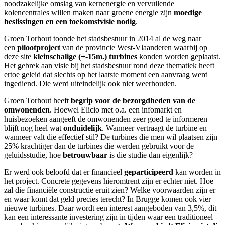
noodzakelijke omslag van kernenergie en vervuilende
kolencentrales willen maken naar groene energie zijn
moedige
beslissingen en een toekomstvisie nodig
.
Groen Torhout toonde het stadsbestuur in 2014 al de weg naar
een
pilootproject
van de provincie West-Vlaanderen waarbij op
deze site
kleinschalige (+-15m.) turbines
konden worden geplaatst.
Het gebrek aan visie bij het stadsbestuur rond deze thematiek heeft
ertoe geleid dat slechts op het laatste moment een aanvraag werd
ingediend. Die werd uiteindelijk ook niet weerhouden.
Groen Torhout heeft
begrip voor de bezorgdheden van de
omwonenden
. Hoewel Elicio met o.a. een infomarkt en
huisbezoeken aangeeft de omwonenden zeer goed te informeren
blijft nog heel wat
onduidelijk
. Wanneer vertraagt de turbine en
wanneer valt die effectief stil? De turbines die men wil plaatsen zijn
25% krachtiger dan de turbines die werden gebruikt voor de
geluidsstudie, hoe
betrouwbaar
is die studie dan eigenlijk?
Er werd ook beloofd dat er financieel
geparticipeerd
kan worden in
het project. Concrete gegevens hieromtrent zijn er echter niet. Hoe
zal die financiële constructie eruit zien? Welke voorwaarden zijn er
en waar komt dat geld precies terecht? In Brugge komen ook vier
nieuwe turbines. Daar wordt een interest aangeboden van 3,5%, dit
kan een interessante investering zijn in tijden waar een traditioneel