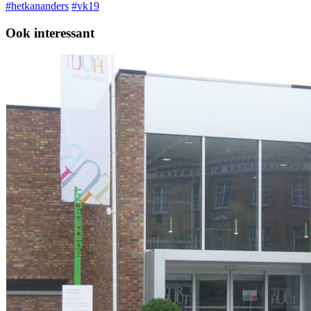
#hetkananders
#vk19
Ook interessant