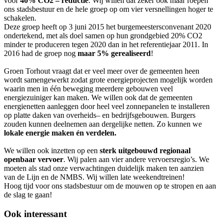
voor
40% CO2 – reductie
. Wij willen dat zeker ook maar roepen
ons stadsbestuur en de hele groep op om vier versnellingen hoger te
schakelen.
Deze groep heeft op 3 juni 2015 het burgemeestersconvenant 2020
ondertekend, met als doel samen op hun grondgebied 20% CO2
minder te produceren tegen 2020 dan in het referentiejaar 2011. In
2016 had de groep nog
maar 5% gerealiseerd
!
Groen Torhout vraagt dat er veel meer over de gemeenten heen
wordt samengewerkt zodat grote energieprojecten mogelijk worden
waarin men in één beweging meerdere gebouwen veel
energiezuiniger kan maken. We willen ook dat de gemeenten
energienetten aanleggen door heel veel zonnepanelen te installeren
op platte daken van overheids– en bedrijfsgebouwen. Burgers
zouden kunnen deelnemen aan dergelijke netten. Zo kunnen we
lokale energie maken én verdelen.
We willen ook inzetten op een
sterk uitgebouwd regionaal
openbaar vervoer
. Wij palen aan vier andere vervoersregio’s. We
moeten als stad onze verwachtingen duidelijk maken ten aanzien
van de Lijn en de NMBS. Wij willen late weekendtreinen!
Hoog tijd voor ons stadsbestuur om de mouwen op te stropen en aan
de slag te gaan!
Ook interessant