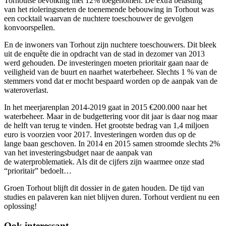
Torhoutse bevolking met 12% toegenomen. De extra belasting
van het rioleringsneten de toenemende bebouwing in Torhout was
een cocktail waarvan de nuchtere toeschouwer de gevolgen
konvoorspellen.
En de inwoners van Torhout zijn nuchtere toeschouwers. Dit bleek
uit de enquête die in opdracht van de stad in dezomer van 2013
werd gehouden. De investeringen moeten prioritair gaan naar de
veiligheid van de buurt en naarhet waterbeheer. Slechts 1 % van de
stemmers vond dat er mocht bespaard worden op de aanpak van de
wateroverlast.
In het meerjarenplan 2014-2019 gaat in 2015 €200.000 naar het
waterbeheer. Maar in de budgettering voor dit jaar is daar nog maar
de helft van terug te vinden. Het grootste bedrag van 1,4 miljoen
euro is voorzien voor 2017. Investeringen worden dus op de
lange baan geschoven. In 2014 en 2015 samen stroomde slechts 2%
van het investeringsbudget naar de aanpak van
de waterproblematiek. Als dit de cijfers zijn waarmee onze stad
“prioritair” bedoelt…
Groen Torhout blijft dit dossier in de gaten houden. De tijd van
studies en palaveren kan niet blijven duren. Torhout verdient nu een
oplossing!
Ook interessant