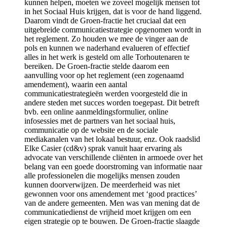
kunnen helpen, moeten we zoveel mogelijk mensen tot
in het Sociaal Huis krijgen, dat is voor de hand liggend.
Daarom vindt de Groen-fractie het cruciaal dat een
uitgebreide communicatiestrategie opgenomen wordt in
het reglement. Zo houden we mee de vinger aan de
pols en kunnen we naderhand evalueren of effectief
alles in het werk is gesteld om alle Torhoutenaren te
bereiken. De Groen-fractie stelde daarom een
aanvulling voor op het reglement (een zogenaamd
amendement), waarin een aantal
communicatiestrategieën werden voorgesteld die in
andere steden met succes worden toegepast. Dit betreft
bvb. een online aanmeldingsformulier, online
infosessies met de partners van het sociaal huis,
communicatie op de website en de sociale
mediakanalen van het lokaal bestuur, enz. Ook raadslid
Elke Casier (cd&v) sprak vanuit haar ervaring als
advocate van verschillende cliënten in armoede over het
belang van een goede doorstroming van informatie naar
alle professionelen die mogelijks mensen zouden
kunnen doorverwijzen. De meerderheid was niet
gewonnen voor ons amendement met ‘good practices’
van de andere gemeenten. Men was van mening dat de
communicatiedienst de vrijheid moet krijgen om een
eigen strategie op te bouwen. De Groen-fractie slaagde