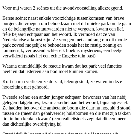
Voor mij waren 2 scènes uit die avondvoorstelling alleszeggend.
Eerste scène: naast enkele voorzichtige tussenkomsten van brave
burgers die vroegen om behoedzaam met dit unieke park om te gaan
en de belangrijke natuurwaarden niet te vergeten, kwam een lief,
frêle bejaard echtpaar aan het woord. Ik vermoed dat ze van
Nederlandse afkomst zijn. Ze vroegen met aandrang om dit mooie
park zoveel mogelijk te behouden zoals het is: rustig, zonnig en
lommerrijk, verrassend achter elk hoekje, mysterieus, een beetje
verwilderd (zoals het een echte Engelse tuin past).
Waarna onmiddellijk de reactie kwam dat het park veel functies
heeft en dat iedereen aan bod moet kunnen komen.
Kort daarna verlieten ze de zaal, teleurgesteld, ze waren in deze
hoorzitting niet gehoord.
Tweede scène: een ander, jonger echtpaar, bewoners van het nabij
gelegen flatgebouw, kwam assertief aan het woord, bijna agressief.
Ze hadden het over die ambetante boom die daar nu nog altijd stond
tussen de (meer dan gehalveerde) hulstbomen en die met zijn takken
‘tot in hun keuken kwam’ (een realiteitstoets zegt dat dit een meer
dan dichterlijke overdrijving is).