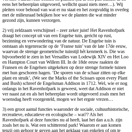
eens het beheerplan uitgevoerd, wellicht quasi niets meer…). Wij
pleiten voor behoud van wat er nu staat en het zorgvuldig in overleg
met de milieuraad bekijken hoe we de planten die wat minder
gezond zijn, kunnen verzorgen.
2) vrij zeldzaam verschijnsel – zeer zeker juist! Het Ravenhofpark
draagt het concept uit van een Engelse tuin, gericht op rust,
bezinning en verwondering van de natuur. De Engelse tuin is
ontstaan als tegenreactie op de ‘Franse tuin’ van de late 17de eeuw,
waarvan de strenge geometrische tuinstijl hét kenmerk is. Die was
bijvoorbeeld te zien in het Versailles van Lodewijk XIV en Het Loo
en Hampton Court van Willem III. In de 18de eeuw raakten de
Fransen en de Engelsen uitgekeken op deze strenge formele tuinen
met hun geschoren hagen. ‘De sporen van de schaar zitten op elke
plant en struik’, (We see the Marks of the Scissars upon every Plant
and Bush) schreef de Engelsman Addison in 1712. Wel, wie er nog
onlangs in het Ravenhofpark is geweest, weet dat Addison er niet
ver naast zat en als het beheerplan wordt uitgevoerd zoals men het
woensdag heeft voorgesteld, mogen we het ergste vrezen…
3) een groot aantal functies waaronder de sociale, cultuurhistorische,
recreatieve, educatieve en ecologische – wat?? Als het
Ravenhofpark al deze functies nu al heeft, laat het dan a.u.b. zijn
zoals het nu is. Wat een schitterend park! Waarom er aan komen
tenzij om gehoor te geven aan het geklaag van enkelen of om te