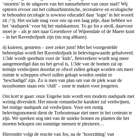
‘snoeien’ in de uitgaven van het natuurbeheer van onze stad? Wij
opteren ervoor om het cultuurhistorische, recreatieve en ecologische
te behouden (ecologie is sowieso educatief daar ‘logie’ in het woord
zit ;^)). Het sociale mag voor ons op een laag pitje, daar hebben we
het ‘stadsperk’ voor bij het stadskantoor. To go for a stroll, daarvoor
moet je – als je niet naar Groenhove of Wijnendale of de Maere kunt
– in het Ravenhofpark zijn (nu nog althans).
4) kuieren, genieten – zeer zeker juist! Met het voorgestelde
beheerplan wordt het Ravenhofpark in belevingswaarde gehalveerd.
1/3de wordt speeltuin voor de ‘kids’, fietsverkeer wordt nog meer
aangemoedigd dan nu het geval is, 1/3de van de bomen zal op
termijn verdwijnen doordat ze ofwel zullen gekapt worden om meer
ruimte te scheppen ofwel zullen gekapt worden omdat ze
‘beschadigd’ zijn. Zo is men van plan om van de plek waar de
taxusbomen staan een ‘chill’ – zone te maken voor jongeren.
Om kort te gaan: onze Engelse tuin wordt een modern stadspark met
weinig diversiteit. Het mooie romantische karakter zal verdwijnen,
het rustige stadspark zal verdwijnen. Voor een rustig
belevingsmoment dient de Torhoutenaar niet meer in het centrum te
zijn. We spreken nog niet van de unieke bomen en planten die het
moeten bekopen om sommige mensen te plezieren…
Hieronder volgt de reactie van Jos, na de ‘hoorzitting’ van