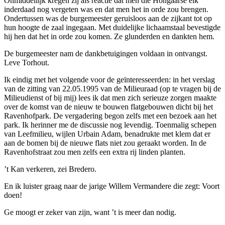
Onmiddellijk kregen zij als reactie dat men die Hongaarse eik
inderdaad nog vergeten was en dat men het in orde zou brengen.
Ondertussen was de burgemeester geruisloos aan de zijkant tot op
hun hoogte de zaal ingegaan. Met duidelijke lichaamstaal bevestigde
hij hen dat het in orde zou komen. Ze glunderden en dankten hem.
De burgemeester nam de dankbetuigingen voldaan in ontvangst.
Leve Torhout.
Ik eindig met het volgende voor de geïnteresseerden: in het verslag
van de zitting van 22.05.1995 van de Milieuraad (op te vragen bij de
Milieudienst of bij mij) lees ik dat men zich serieuze zorgen maakte
over de komst van de nieuw te bouwen flatgebouwen dicht bij het
Ravenhofpark. De vergadering begon zelfs met een bezoek aan het
park. Ik herinner me de discussie nog levendig. Toenmalig schepen
van Leefmilieu, wijlen Urbain Adam, benadrukte met klem dat er
aan de bomen bij de nieuwe flats niet zou geraakt worden. In de
Ravenhofstraat zou men zelfs een extra rij linden planten.
’t Kan verkeren, zei Bredero.
En ik luister graag naar de jarige Willem Vermandere die zegt: Voort
doen!
Ge moogt er zeker van zijn, want ’t is meer dan nodig.