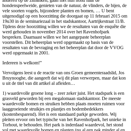
anderen op de zitbanken, gaan met hun hond naar de
hondenspeelweide, genieten van de natuur, de vlinders, de bijen, de
vele soorten vogels, bijzondere planten en bomen, … U bent
uitgenodigd op een hoorzitting die doorgaat op 11 februari 2015 om
19u30 in de seminariezaal in het stadskantoor, Aartrijkestraat 11/B.
Tijdens deze hoorzitting willen we de resultaten van de enquête die
werd gehouden in november 2014 over het Ravenhofpark
bespreken. Daarnaast willen we het aangepaste beheerplan
voorstellen. Dit beheerplan werd opgemaakt op basis van de
resultaten van de bevraging en het beheerplan dat door de VVOG
werd opgemaakt in 2001.
Iedereen is welkom!”
Vervolgens leest u de reactie van ons Groen gemeenteraadslid, Jos
Bruynooghe, die aangeeft dat wij dit plan verwerpen, maar dat kon
u uit de titel van dit artikel al afleiden…
1) waardevolle groene long – zeer zeker juist. Het stadspark is een
grasveld geworden bij een megalomaan stadskantoor. De meeste
waardevolle bomen en struiken hebben plaats moeten ruimen voor
laaggroeiende struikjes en plantjes en bodembedekkers
(kostenbesparend). Het is een standaard parkje geworden. Wij
pleiten ervoor om het typische van het Ravenhofpark, het unieke in
Torhout, te behouden. Het park is inderdaad waardevol, het stond
vol met waardevolle bomen en planten (nu al een pak minder al en