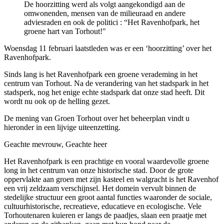
De hoorzitting werd als volgt aangekondigd aan de
omwonenden, mensen van de milieuraad en andere
adviesraden en ook de politici : “Het Ravenhofpark, het
groene hart van Torhout!"
Woensdag 11 februari laatstleden was er een ‘hoorzitting’ over het
Ravenhofpark.
Sinds lang is het Ravenhofpark een groene verademing in het
centrum van Torhout. Na de verandering van het stadspark in het
stadsperk, nog het enige echte stadspark dat onze stad heeft. Dit
wordt nu ook op de helling gezet.
De mening van Groen Torhout over het beheerplan vindt u
hieronder in een lijvige uiteenzetting.
Geachte mevrouw, Geachte heer
Het Ravenhofpark is een prachtige en vooral waardevolle groene
long in het centrum van onze historische stad. Door de grote
oppervlakte aan groen met zijn kasteel en walgracht is het Ravenhof
een vrij zeldzaam verschijnsel. Het domein vervult binnen de
stedelijke structuur een groot aantal functies waaronder de sociale,
cultuurhistorische, recreatieve, educatieve en ecologische. Vele
Torhoutenaren kuieren er langs de paadjes, slaan een praatje met