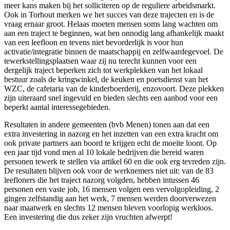
meer kans maken bij het solliciteren op de reguliere arbeidsmarkt.
Ook in Torhout merken we het succes van deze trajecten en is de
vraag ernaar groot. Helaas moeten mensen soms lang wachten om
aan een traject te beginnen, wat hen onnodig lang afhankelijk maakt
van een leefloon en tevens niet bevorderlijk is voor hun
activatie/integratie binnen de maatschappij en zelfwaardegevoel. De
tewerkstellingsplaatsen waar zij nu terecht kunnen voor een
dergelijk traject beperken zich tot werkplekken van het lokaal
bestuur zoals de kringwinkel, de keuken en poetsdienst van het
WZC, de cafetaria van de kinderboerderij, enzovoort. Deze plekken
zijn uiteraard snel ingevuld en bieden slechts een aanbod voor een
beperkt aantal interessegebieden.
Resultaten in andere gemeenten (bvb Menen) tonen aan dat een
extra investering in nazorg en het inzetten van een extra kracht om
ook private partners aan boord te krijgen echt de moeite loont. Op
een jaar tijd vond men al 10 lokale bedrijven die bereid waren
personen tewerk te stellen via artikel 60 en die ook erg tevreden zijn.
De resultaten blijven ook voor de werknemers niet uit: van de 83
leefloners die het traject nazorg volgden, hebben intussen 46
personen een vaste job, 16 mensen volgen een vervolgopleiding, 2
gingen zelfstandig aan het werk, 7 mensen werden doorverwezen
naar maatwerk en slechts 12 mensen bleven voorlopig werkloos.
Een investering die dus zeker zijn vruchten afwerpt!