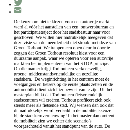
De keuze om niet te kiezen voor een autovrije markt
werd al vóór het aanstellen van een ontwerpbureau en
het participatietraject door het stadsbestuur naar voor
geschoven. We willen hier nadrukkelijk meegeven dat
deze visie van de meerderheid niet strookt met deze van
Groen Torhout. We trappen een open deur in door te
zeggen dat Groen Torhout resoluut kiest voor een
duurzame aanpak, waar we opteren voor een autovrije
markt en het implementeren van het STOP-principe.
Op die manier krijgt Torhout een verkeersveilig,
groene, middenstandsvriendelijke en gezellige
stadskern. De weginrichting in het centrum moet de
voetgangers en fietsers op de eerste plaats zetten en de
automobilist dient zich hier bewust van te zijn. Uit het
masterplan blijkt dat Torhout een fietsvriendelijk
stadscentrum wil creëren. Torhout profileert zich ook
steeds meer als fietsende stad. Wij wensen dan ook dat
dit nadrukkelijk wordt vertaald in de mobiliteitskeuze
bij de stadskernvernieuwing! In het masterplan omtrent
de mobiliteit zien we echter drie scenario’s
voorgeschoteld vanuit het standpunt van de auto. De