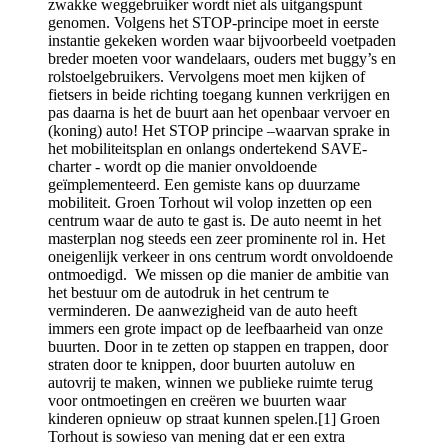
zwakke weggebruiker wordt niet als uitgangspunt
genomen. Volgens het STOP-principe moet in eerste
instantie gekeken worden waar bijvoorbeeld voetpaden
breder moeten voor wandelaars, ouders met buggy’s en
rolstoelgebruikers. Vervolgens moet men kijken of
fietsers in beide richting toegang kunnen verkrijgen en
pas daarna is het de buurt aan het openbaar vervoer en
(koning) auto! Het STOP principe –waarvan sprake in
het mobiliteitsplan en onlangs ondertekend SAVE-
charter - wordt op die manier onvoldoende
geïmplementeerd. Een gemiste kans op duurzame
mobiliteit. Groen Torhout wil volop inzetten op een
centrum waar de auto te gast is. De auto neemt in het
masterplan nog steeds een zeer prominente rol in. Het
oneigenlijk verkeer in ons centrum wordt onvoldoende
ontmoedigd. We missen op die manier de ambitie van
het bestuur om de autodruk in het centrum te
verminderen. De aanwezigheid van de auto heeft
immers een grote impact op de leefbaarheid van onze
buurten. Door in te zetten op stappen en trappen, door
straten door te knippen, door buurten autoluw en
autovrij te maken, winnen we publieke ruimte terug
voor ontmoetingen en creëren we buurten waar
kinderen opnieuw op straat kunnen spelen.[1] Groen
Torhout is sowieso van mening dat er een extra