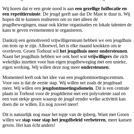
Wij horen dat er een grote nood is aan
een gezellige fuiflocatie en
een repetitieruimte
.
De jeugd geeft aan dat De Mast te duur is.
Wij
hopen dit te kunnen realiseren om zo niet alleen de
jeugdbewegingen, maar ook kleine organisaties en lokale talenten de
kans te geven evenementen te organiseren.
Dankzij een gemotiveerd vrijwilligersteam hebben we een jeugdhuis
om trots op te zijn. Alhoewel, het is elke maand knokken om te
overleven.
Groen Torhout wil
het jeugdhuis meer ondersteunen
.
Naast het jeugdhuis
hebben we ook heel wat
vrijwilligers
die zich
wekelijks inzetten voor hun eigen jeugdbeweging met een unieke,
eigen werking. Wij willen deze nog meer
ondersteunen
.
Momenteel leeft ook het idee van een jeugdontmoetingscentrum.
Voor ons is dat de eerste stap. Wij willen net zoals de jeugdraad
meer. Wij willen een
jeugdontmoetingsdomein
. Dit is een centrale
plaats in Torhout voor de jeugddienst met een polyvalente zaal en
een vast stekje groen waarop de jeugd eender welke activiteit kan
doen die ze willen. En nog zoveel meer!
Dit is natuurlijk nog maar het topje van de ijsberg. Want met Groen
willen we
stap voor stap het jeugdbeleid verbeteren
, meer kansen
geven. Het kan écht anders!