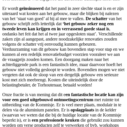
Er wordt
geïnsinueerd
dat het pand in zeer slechte staat is en er zijn
uiteraard wat kosten aan het gebouw, maar die blijken bij nalezen
van het ‘staat van goed’ al bij al mee te vallen.
De schatter
van het
gebouw schrijft zelfs letterlijk dat
‘het gebouw zeker nog een
tweede leven kan krijgen
en in verrassend goede staat is
,
ondanks het feit dat het al twee jaar opgesloten staat’. Verschillende
zaken zijn al aangepast, andere noodzakelijke renovaties zouden
volgens de schatter vrij eenvoudig kunnen gebeuren.
Verduurzaming van dit gebouw kan bovendien stap voor stap en we
kunnen al een redelijk renovatiebudget voorzien vooraleer we aan
de vraagprijs zouden komen. Een doorgang maken naar het
achterliggende park is een fantastisch idee, maar daarvoor hoeft het
gebouw niet volledig gesloopt te worden. Bovendien mogen we niet
vergeten dat ook de sloop van een dergelijk gebouw een serieuze
kost met zich meebrengt. Kosten die uiteindelijk door de
belastingbetaler, de Torhoutenaar, betaald worden!
Onze fractie is van mening dat dit e
en fantastische locatie kan zijn
voor een goed uitgebouwd ontmoetingscentrum
met ruimte tot
uitbreiding van de Kommisje. Er is veel meer plaats, modulair in te
delen via de aluminium panelen. Er is
opslagplaats
in de kelder
(waarvan we weten dat die bij de huidige locatie van de Kommisje
beperkt is), er is
een professionele keuken
die gebruikt zou kunnen
worden om verse producten zelf te verwerken of bvb. workshops