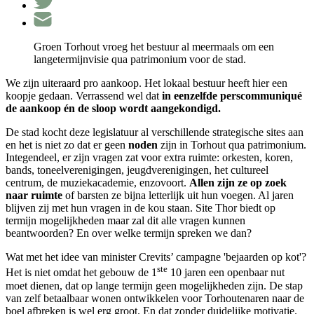
Groen Torhout vroeg het bestuur al meermaals om een
langetermijnvisie qua patrimonium voor de stad.
We zijn uiteraard pro aankoop. Het lokaal bestuur heeft hier een
koopje gedaan. Verrassend wel dat
in eenzelfde perscommuniqué
de aankoop én de sloop wordt aangekondigd.
De stad kocht deze legislatuur al verschillende strategische sites aan
en het is niet zo dat er geen
noden
zijn in Torhout qua patrimonium.
Integendeel, er zijn vragen zat voor extra ruimte: orkesten, koren,
bands, toneelverenigingen, jeugdverenigingen, het cultureel
centrum, de muziekacademie, enzovoort.
Allen zijn ze op zoek
naar ruimte
of barsten ze bijna letterlijk uit hun voegen. Al jaren
blijven zij met hun vragen in de kou staan. Site Thor biedt op
termijn mogelijkheden maar zal dit alle vragen kunnen
beantwoorden? En over welke termijn spreken we dan?
Wat met het idee van minister Crevits’ campagne 'bejaarden op kot'?
ste
Het is niet omdat het gebouw de 1
10 jaren een openbaar nut
moet dienen, dat op lange termijn geen mogelijkheden zijn. De stap
van zelf betaalbaar wonen ontwikkelen voor Torhoutenaren naar de
boel afbreken is wel erg groot. En dat zonder duidelijke motivatie.